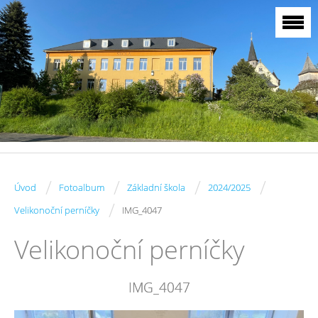
/
/
/
/
Úvod
Fotoalbum
Základní škola
2024/2025
/
Velikonoční perníčky
IMG_4047
Velikonoční perníčky
IMG_4047