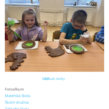
Další →
Zpět do složky
Fotoalbum
Mateřská škola
Školní družina
Základní škola