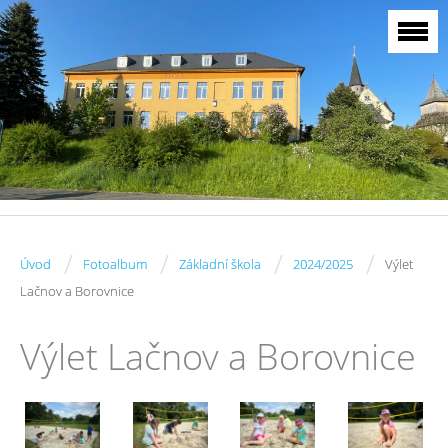
/
/
/
/
Úvod
Fotoalbum
Základní škola
2024/2025
Výlet
Lačnov a Borovnice
Výlet Lačnov a Borovnice