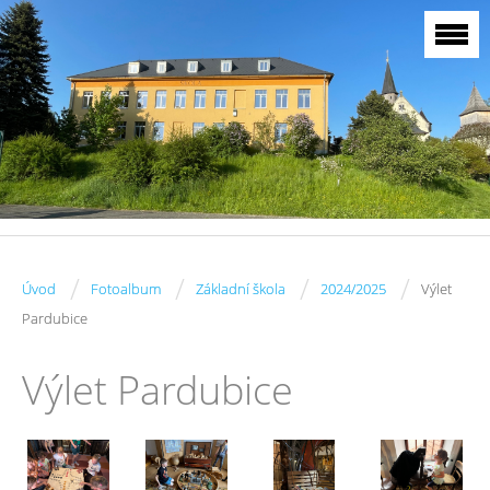
/
/
/
/
Úvod
Fotoalbum
Základní škola
2024/2025
Výlet
Pardubice
Výlet Pardubice