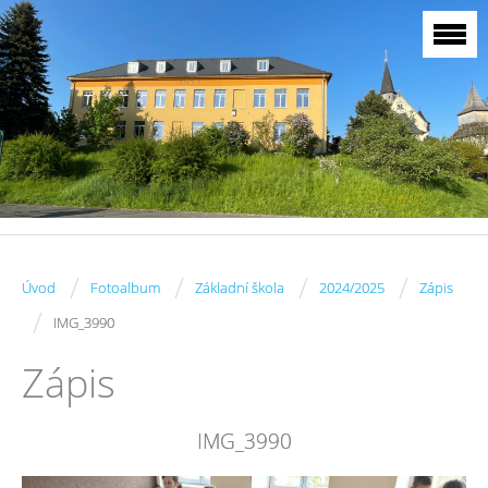
/
/
/
/
Úvod
Fotoalbum
Základní škola
2024/2025
Zápis
/
IMG_3990
Zápis
IMG_3990