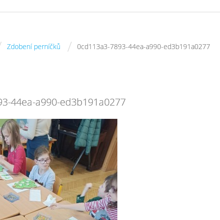
/
/
Zdobení perníčků
0cd113a3-7893-44ea-a990-ed3b191a0277
93-44ea-a990-ed3b191a0277