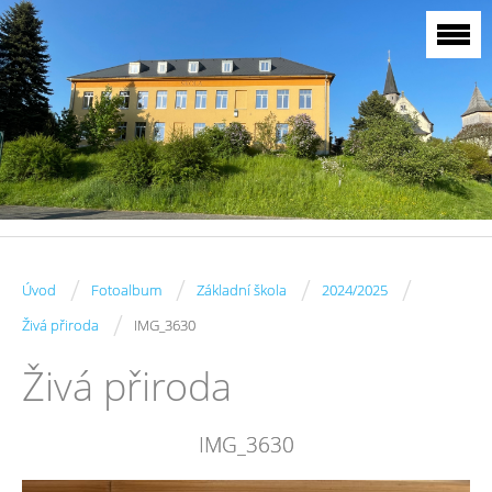
/
/
/
/
Úvod
Fotoalbum
Základní škola
2024/2025
/
Živá přiroda
IMG_3630
Živá přiroda
IMG_3630