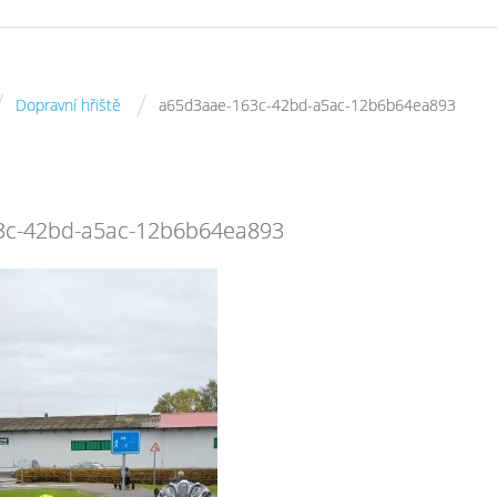
/
/
Dopravní hřiště
a65d3aae-163c-42bd-a5ac-12b6b64ea893
3c-42bd-a5ac-12b6b64ea893