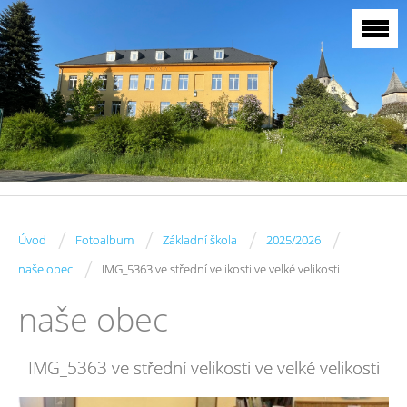
/
/
/
/
Úvod
Fotoalbum
Základní škola
2025/2026
/
naše obec
IMG_5363 ve střední velikosti ve velké velikosti
naše obec
IMG_5363 ve střední velikosti ve velké velikosti