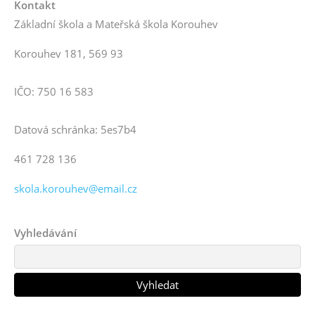
Kontakt
Základní škola a Mateřská škola Korouhev
Korouhev 181, 569 93
IČO: 750 16 583
Datová schránka: 5es7b4
461 728 136
skola.korouhev@email.cz
Vyhledávání