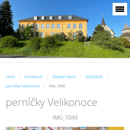
/
/
/
/
Úvod
Fotoalbum
Základní škola
2025/2026
/
perníčky Velikonoce
IMG_7040
perníčky Velikonoce
IMG_7040