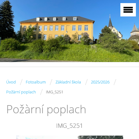
/
/
/
/
Úvod
Fotoalbum
Základní škola
2025/2026
/
Požàrní poplach
IMG_5251
Požàrní poplach
IMG_5251