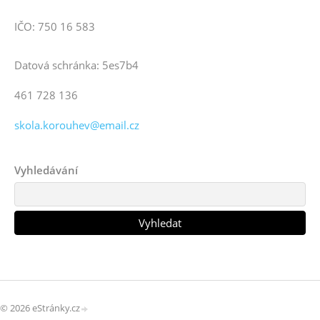
IČO: 750 16 583
Datová schránka: 5es7b4
461 728 136
skola.korouhev@email.cz
Vyhledávání
© 2026 eStránky.cz