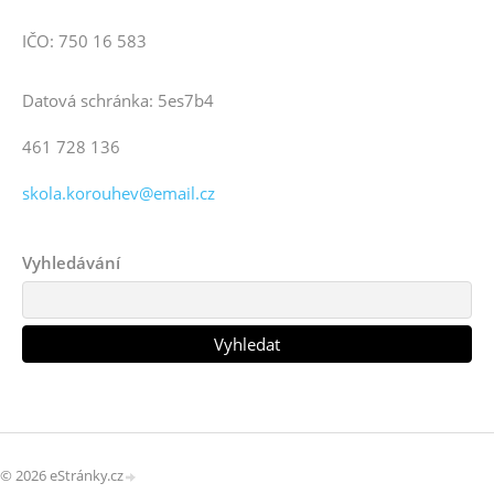
IČO: 750 16 583
Datová schránka: 5es7b4
461 728 136
skola.korouhev@email.cz
Vyhledávání
© 2026 eStránky.cz