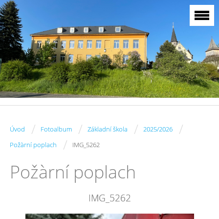
/
/
/
/
Úvod
Fotoalbum
Základní škola
2025/2026
/
Požàrní poplach
IMG_5262
Požàrní poplach
IMG_5262