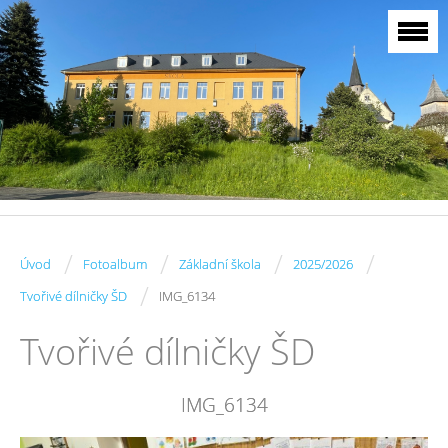
/
/
/
/
Úvod
Fotoalbum
Základní škola
2025/2026
/
Tvořivé dílničky ŠD
IMG_6134
Tvořivé dílničky ŠD
IMG_6134