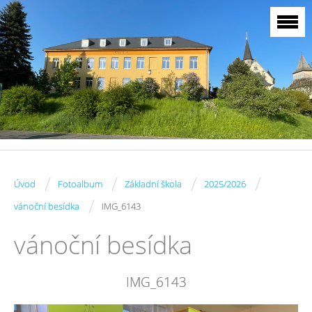
/
/
/
/
Úvod
Fotoalbum
Základní škola
2025/2026
/
vánoční besídka
IMG_6143
vánoční besídka
IMG_6143