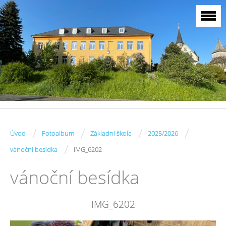
/
/
/
/
Úvod
Fotoalbum
Základní škola
2025/2026
/
vánoční besídka
IMG_6202
vánoční besídka
IMG_6202