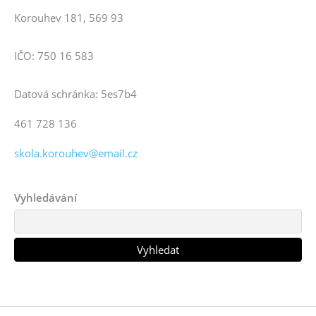
Korouhev 181, 569 93
IČO: 750 16 583
Datová schránka: 5es7b4
461 728 136
skola.korouhev@email.cz
Vyhledávání