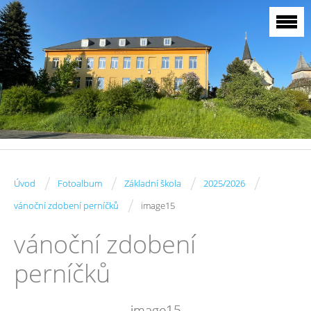
/
/
/
/
Úvod
Fotoalbum
Základní škola
2025/2026
/
vánoční zdobení perníčků
image15
vánoční zdobení
perníčků
image15