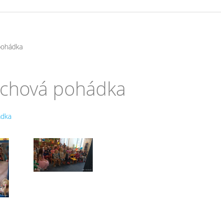
pohádka
uchová pohádka
ádka