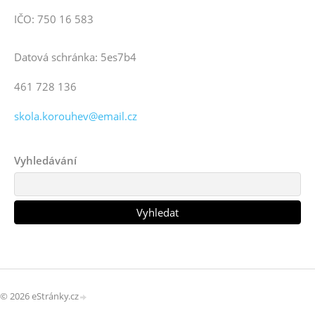
IČO: 750 16 583
Datová schránka: 5es7b4
461 728 136
skola.korouhev@email.cz
Vyhledávání
© 2026 eStránky.cz