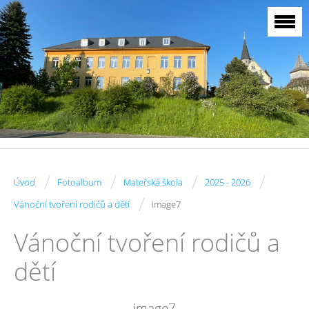
/
/
/
/
Úvod
Fotoalbum
Mateřská škola
2025 - 2026
/
Vánoční tvoření rodičů a dětí
image7
Vánoční tvoření rodičů a
dětí
image7