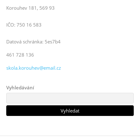
Korouhev 181, 569 93
IČO: 750 16 583
Datová schránka: 5es7b4
461 728 136
skola.korouhev@email.cz
Vyhledávání