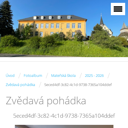
/
/
/
/
Úvod
Fotoalbum
Mateřská škola
2025 - 2026
/
Zvědavá pohádka
5eced4df-3c82-4c1d-9738-7365a104ddef
Zvědavá pohádka
5eced4df-3c82-4c1d-9738-7365a104ddef