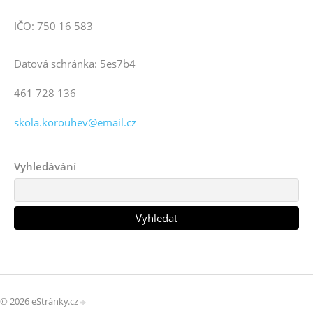
IČO: 750 16 583
Datová schránka: 5es7b4
461 728 136
skola.korouhev@email.cz
Vyhledávání
© 2026 eStránky.cz