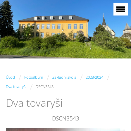
/
/
/
/
Úvod
Fotoalbum
Základní škola
2023/2024
/
Dva tovaryši
DSCN3543
Dva tovaryši
DSCN3543