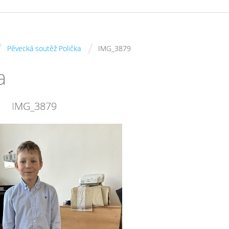
/
/
Pěvecká soutěž Polička
IMG_3879
a
IMG_3879