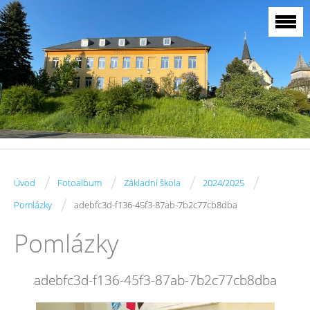
/
/
/
/
Úvod
Fotoalbum
Základní škola
2024/2025
/
Pomlázky
adebfc3d-f136-45f3-87ab-7b2c77cb8dba
Pomlázky
adebfc3d-f136-45f3-87ab-7b2c77cb8dba