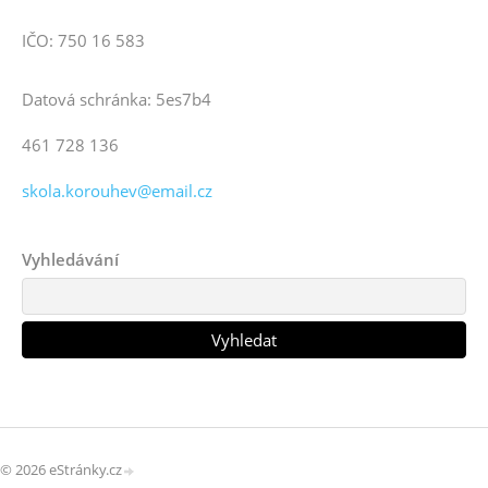
IČO: 750 16 583
Datová schránka: 5es7b4
461 728 136
skola.korouhev@email.cz
Vyhledávání
© 2026 eStránky.cz