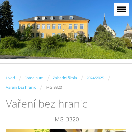
/
/
/
/
Úvod
Fotoalbum
Základní škola
2024/2025
/
Vaření bez hranic
IMG_3320
Vaření bez hranic
IMG_3320