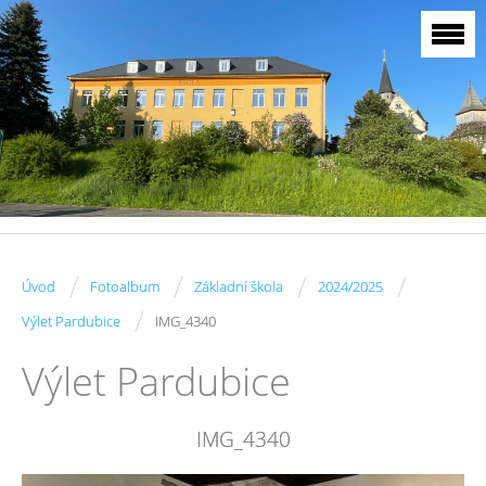
/
/
/
/
Úvod
Fotoalbum
Základní škola
2024/2025
/
Výlet Pardubice
IMG_4340
Výlet Pardubice
IMG_4340