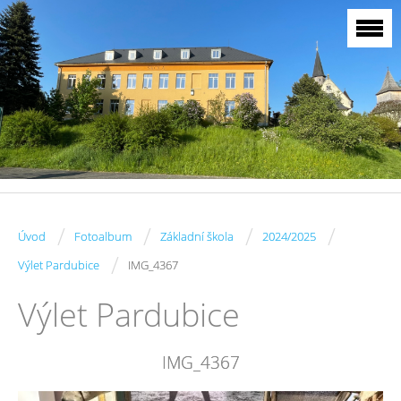
/
/
/
/
Úvod
Fotoalbum
Základní škola
2024/2025
/
Výlet Pardubice
IMG_4367
Výlet Pardubice
IMG_4367