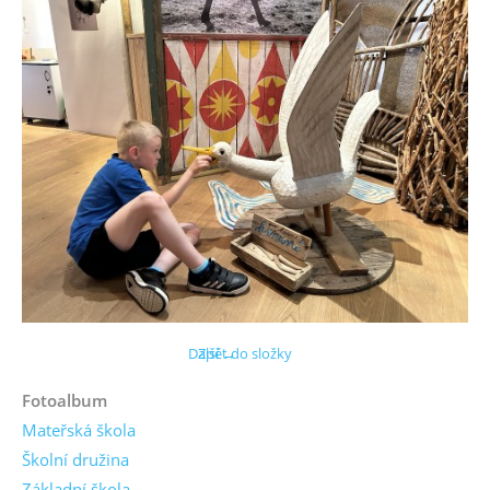
Další →
Zpět do složky
Fotoalbum
Mateřská škola
Školní družina
Základní škola